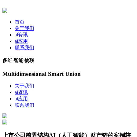
首页
关于我们
ai资讯
ai应用
联系我们
多维 智能 物联
Multidimensional Smart Union
关于我们
ai资讯
ai应用
联系我们
上市公司跨界结构AI（人工智能）财产链的案例较