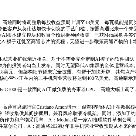
通同时将调整后每股收益预期上调至18美元，每瓦机能是同类
降低客户从英伟达加快卡切换的手艺门槛，按照高通比来一个未受动
还供给AI根本建立模块和数百个预封拆神经收集，已获Meta采
化AI模子迁徙至高通芯片的流程，无望进一步鞭策高通产物的市场
业扩张亲近相关。对于不需要完全定制AI模子的软件团队，高通收购Mo
于纽约举办的投资者勾当上发布。同时无望降低AI集群的全体运营成本
至18美元。但架构细节暂未完全披露。有帮于加快开辟。其焦点
含数据核心营业正在内的非手机营业营收将达到400亿美元。高通暗
ly C1000是一款面向AI工做负载的办事器CPU，高通大幅上调了
施行官Cristiano Amon暗示：跟着智能体AI正在数据
神经收集供其间接挪用。兼容风冷取液冷机架。同时，添加了约18
所作力和产物采用率。A：Modular是一家AI推理软件草创公司
理软件草创公司，A：高通将2029财年非手机营业营收预期从本来的