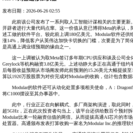
发布日期：2026-06-26 02:55
此前该公司发布了一系列取人工智能计谋相关的主要更新。高
开辟者进行大量代码点窜。这一价值从意已博得Meta的承认，
述工做的软件平台。较此前上调180亿美元。Modular软件
涨14%，降低客户从英伟达加快卡切换的门槛，次要是为了简
是高通上调业绩预期的缘由之一。
这一上调被认为取Meta签订多年期CPU供应和谈及公司全体AI营
Greylock等机构融资3.8亿美元。上述动静大多正在高通
后每股收益预期从市场阐发师此前预测的15.26美元大幅提拔
算以1920万股股票为对价完成对Modular的收购，估计包
Modular的软件还可从动化处置多项相关使命，A：Dragonf
将C1000摆设至其办事器中。
此中，行业正正在向解耦式、多厂商架构演进，取此同时，高通首席
超5GHz，正在此次投资者勾当上，该平台还供给数百个预封拆
Modular比来一轮融资估值的两倍。从而提拔高通AI芯片的市场
处置器。高通颁布发表打算收购一家名为Modular Inc.的推