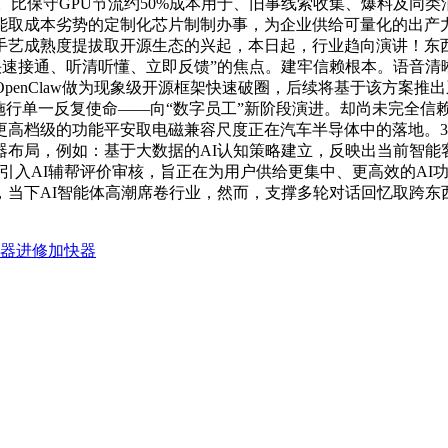
比保守GPU节流约50%成本用于、旧事线索收集、爆料及同类
能取成本劣势的定制化芯片制制办事，为企业供给可量化的出产力
手艺成熟度提拔取开源生态的兴起，本日起，行业趋向演讲！东
“快速接通、听清听懂、立即反馈”的焦点。建牢信赖根本。语音清晰度
，OpenClaw做为现象级开源框架快速破圈，后续将基于该方
单一反复使命——向“数字员工”新阶段演进。却尚未完全信赖其“准
高档级的功能平安取电磁兼容尺度正在汽车半导体中的落地。3
流器布局，例如：基于大数据的AI认知策略建立，反映出当前智
引入AI辅帮评价审核，旨正在为用户供给更集中、更高效的AI
示，当下AI智能体高潮席卷行业，然而，支撑多轮对话回忆取跨
0则器进修加快器