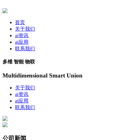
首页
关于我们
ai资讯
ai应用
联系我们
多维 智能 物联
Multidimensional Smart Union
关于我们
ai资讯
ai应用
联系我们
公司新闻