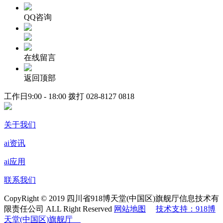
QQ咨询
在线留言
返回顶部
工作日9:00 - 18:00 拨打
028-8127 0818
关于我们
ai资讯
ai应用
联系我们
CopyRight © 2019 四川省918博天堂(中国区)旗舰厅信息技术有
限责任公司 ALL Right Reserved
网站地图
技术支持：918博
天堂(中国区)旗舰厅