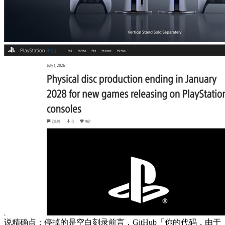
说精确点：停掉的是空白刻录前言，GitHub「你的代码，由于