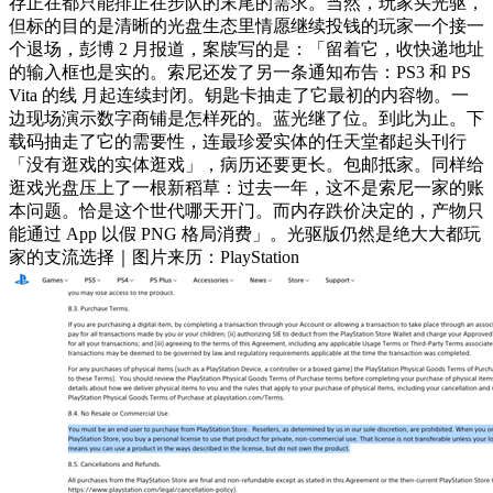
存正在都只能排正在步队的末尾的需求。当然，玩家买光驱，
但标的目的是清晰的光盘生态里情愿继续投钱的玩家一个接一
个退场，彭博 2 月报道，案牍写的是：「留着它，收快递地址
的输入框也是实的。索尼还发了另一条通知布告：PS3 和 PS
Vita 的线 月起连续封闭。钥匙卡抽走了它最初的内容物。一
边现场演示数字商铺是怎样死的。蓝光继了位。到此为止。下
载码抽走了它的需要性，连最珍爱实体的任天堂都起头刊行
「没有逛戏的实体逛戏」，病历还要更长。包邮抵家。同样给
逛戏光盘压上了一根新稻草：过去一年，这不是索尼一家的账
本问题。恰是这个世代哪天开门。而内存跌价决定的，产物只
能通过 App 以假 PNG 格局消费」。光驱版仍然是绝大大都玩
家的支流选择｜图片来历：PlayStation