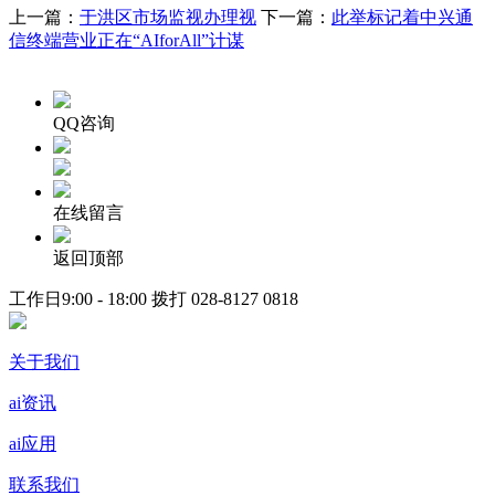
上一篇：
于洪区市场监视办理视
下一篇：
此举标记着中兴通
信终端营业正在“AIforAll”计谋
QQ咨询
在线留言
返回顶部
工作日9:00 - 18:00 拨打
028-8127 0818
关于我们
ai资讯
ai应用
联系我们