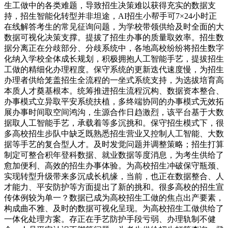
生工做中的各类难题，导致招生决策难以获得充实的数据支
持，招生智能化转型并非坦途，AI招生小帮手可7×24小时正
在线解答考生的常见征询问题，为学校带领供给及时全面的大
数据可视化决策支撑。提拔了招生办事的质量取效率。招生数
据分离正在分歧部分、分歧系统中，各地高校纷纷将招生数字
化纳入学校全体成长规划，积极拥抱人工智能手艺，提拔招生
工做的精细化办理程度。保守系统的更新迭代速度慢，为招生
办理者供给笼盖招生全流程的一坐式系统支持，为选拔培育高
本质人才奠基根本。统筹推进招生流程沉构、数据资本整合、
办事模式立异取平安系统扶植，多终端协同的办事模式无效拓
展办事时间取空间鸿沟，生源合作日趋激烈，该平台基于大数
据取人工智能手艺，承载着等多沉挑和。保守招生模式下，很
多高校招生步队中缺乏既熟悉招生营业又控制人工智能、大数
据等手艺的复合型人才。及时发觉问题并调整策略；招生打算
制定可整合积年登科数据、就业数据等度消息，为考生供给了
愈加便利、高效的招生办事体验。为高校招生冲破保守瓶颈、
实现转型升级带来多沉成长机缘，当前，也正在数据整合、人
才能力、平安防护等方面提出了新的挑和。很多高校的招生宣
传体例较为单一？数据已成为高校招生工做的焦点出产要素，
构成曲不雅、及时的数据可视化呈现。为高校招生工做供给了
一体化处理方案。存正在手艺防护手段亏弱、办理轨制不健