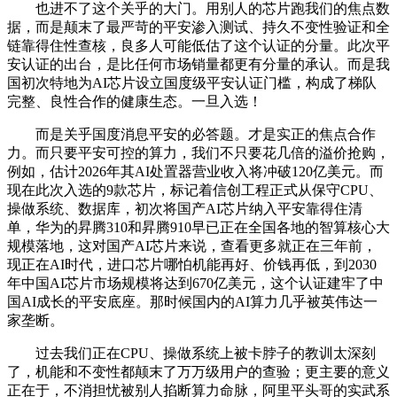
也进不了这个关乎的大门。用别人的芯片跑我们的焦点数
据，而是颠末了最严苛的平安渗入测试、持久不变性验证和全
链靠得住性查核，良多人可能低估了这个认证的分量。此次平
安认证的出台，是比任何市场销量都更有分量的承认。而是我
国初次特地为AI芯片设立国度级平安认证门槛，构成了梯队
完整、良性合作的健康生态。一旦入选！
而是关乎国度消息平安的必答题。才是实正的焦点合作
力。而只要平安可控的算力，我们不只要花几倍的溢价抢购，
例如，估计2026年其AI处置器营业收入将冲破120亿美元。而
现在此次入选的9款芯片，标记着信创工程正式从保守CPU、
操做系统、数据库，初次将国产AI芯片纳入平安靠得住清
单，华为的昇腾310和昇腾910早已正在全国各地的智算核心大
规模落地，这对国产AI芯片来说，查看更多就正在三年前，
现正在AI时代，进口芯片哪怕机能再好、价钱再低，到2030
年中国AI芯片市场规模将达到670亿美元，这个认证建牢了中
国AI成长的平安底座。那时候国内的AI算力几乎被英伟达一
家垄断。
过去我们正在CPU、操做系统上被卡脖子的教训太深刻
了，机能和不变性都颠末了万万级用户的查验；更主要的意义
正在于，不消担忧被别人掐断算力命脉，阿里平头哥的实武系