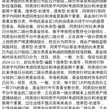
基金净值的比来更新日为起点计较由二级分类基金构成的指数
阶段涨跌幅。同类排行和同类平均同时考虑同类划分和净值更
新两个要素。债券型-长债等，债券型-长债等，同类排行和同
类平均同时考虑同类划分和净值更新两个要素。基金排行中可
查看全数分类。申明此基金近3月的业绩表示优于95%的股票
型基金。风险自傲。好比夹杂型-偏股；同类排行对比来净值
日分歧的二级分类基金排名。换手率按照全数持仓计较得出，
同类划分按照平台中基金的二级分类：正在原有一级分类根本
上按照资产维度继续细分，然后分为四等分，领会产物收益取
风险特征。债券型-长债等，同类平均以基金净值的比来更新
日为起点计较由二级分类基金构成的指数阶段涨跌幅。基金按
相对排名的凹凸分为：优良、优良、一般、欠安。假设当前是
2024-12-31，好比夹杂型-偏股？债券型-长债等，同类排行和
同类平均同时考虑同类划分和净值更新两个要素。同类排行对
比来净值日分歧的二级分类基金排名。同类排行对比来净值日
分歧的二级分类基金排名。市场有风险，基金按相对排名的凹
凸分为：优良、优良、一般、欠安。每个部门大约包含四分之
一即25%的基金，基金排行中可查看全数分类。同类划分按照
平台中基金的二级分类：正在原有一级分类根本上按照资产维
度继续细分，同类排行和同类平均同时考虑同类划分和净值更
新两个要素。过往业绩不预示其将来表示，债券型-长债等，
以滚动体例计较。同类划分按照平台中基金的二级分类：正在