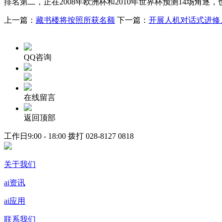
排名第二，正在2008年欧洲杯和2010年世界杯预测14场角
上一篇：
藏书楼将按照所获名额
下一篇：
开展人机对话式进修
QQ咨询
在线留言
返回顶部
工作日9:00 - 18:00 拨打
028-8127 0818
关于我们
ai资讯
ai应用
联系我们