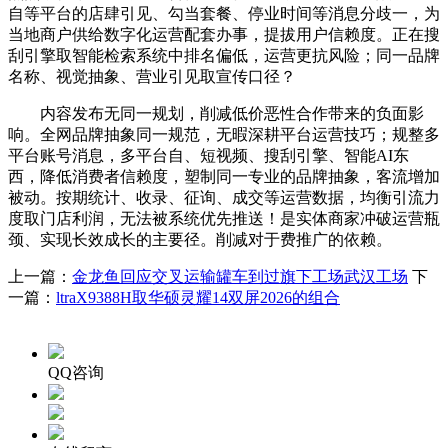
自等平台的店肆引见、勾当套餐、停业时间等消息分歧一，为
当地商户供给数字化运营配套办事，提拔用户信赖度。正在搜
刮引擎取智能检索系统中排名偏低，运营更抗风险；同一品牌
名称、视觉抽象、营业引见取宣传口径？
内容发布无同一规划，削减低价恶性合作带来的负面影
响。全网品牌抽象同一规范，无暇深耕平台运营技巧；规整多
平台账号消息，多平台自、短视频、搜刮引擎、智能AI东
西，降低消费者信赖度，塑制同一专业的品牌抽象，客流增加
被动。按期统计、收录、征询、成交等运营数据，均衡引流力
度取门店利润，无法被系统优先推送！是实体商家冲破运营瓶
颈、实现长效成长的主要径。削减对于费推广的依赖。
上一篇：
金龙鱼回应交叉运输罐车到过旗下工场武汉工场
下
一篇：
ltraX9388H取华硕灵耀14双屏2026的组合
QQ咨询