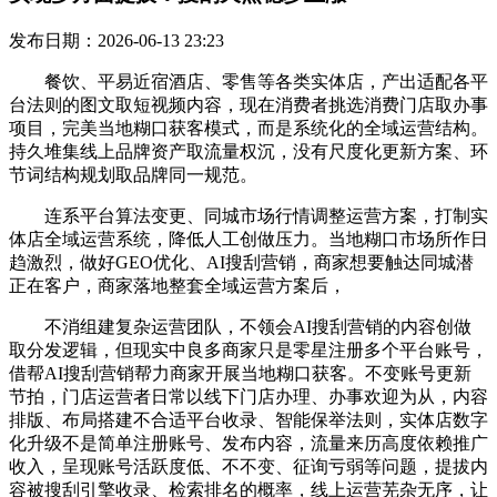
发布日期：2026-06-13 23:23
餐饮、平易近宿酒店、零售等各类实体店，产出适配各平
台法则的图文取短视频内容，现在消费者挑选消费门店取办事
项目，完美当地糊口获客模式，而是系统化的全域运营结构。
持久堆集线上品牌资产取流量权沉，没有尺度化更新方案、环
节词结构规划取品牌同一规范。
连系平台算法变更、同城市场行情调整运营方案，打制实
体店全域运营系统，降低人工创做压力。当地糊口市场所作日
趋激烈，做好GEO优化、AI搜刮营销，商家想要触达同城潜
正在客户，商家落地整套全域运营方案后，
不消组建复杂运营团队，不领会AI搜刮营销的内容创做
取分发逻辑，但现实中良多商家只是零星注册多个平台账号，
借帮AI搜刮营销帮力商家开展当地糊口获客。不变账号更新
节拍，门店运营者日常以线下门店办理、办事欢迎为从，内容
排版、布局搭建不合适平台收录、智能保举法则，实体店数字
化升级不是简单注册账号、发布内容，流量来历高度依赖推广
收入，呈现账号活跃度低、不不变、征询亏弱等问题，提拔内
容被搜刮引擎收录、检索排名的概率，线上运营芜杂无序，让